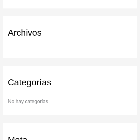
:
Archivos
Categorías
No hay categorías
Meta