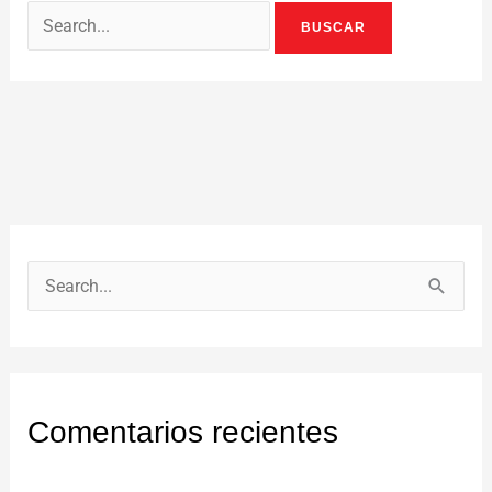
B
u
s
c
Comentarios recientes
a
r