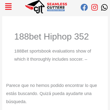
Ir
Buscar:
al
contenido
188bet Hiphop 352
188Bet sportsbook evaluations show of
which it thoroughly includes soccer. –
Parece que no hemos podido encontrar lo que
estás buscando. Quizá pueda ayudarte una
búsqueda.