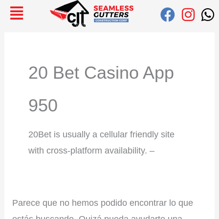
Ir
Buscar:
al
contenido
20 Bet Casino App
950
20Bet is usually a cellular friendly site
with cross-platform availability. –
Parece que no hemos podido encontrar lo que
estás buscando. Quizá pueda ayudarte una