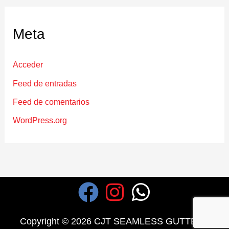
Meta
Acceder
Feed de entradas
Feed de comentarios
WordPress.org
F
I
W
a
n
h
Copyright © 2026 CJT SEAMLESS GUTTERS