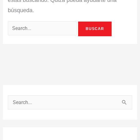
búsqueda.
B
u
s
c