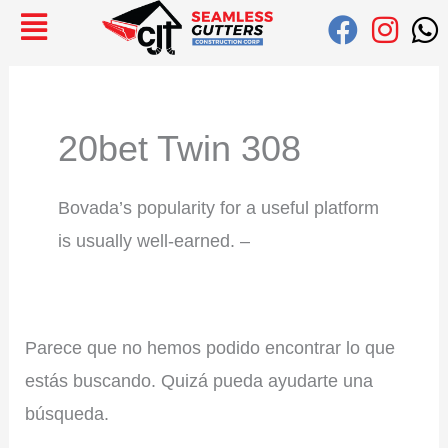
Ir
Buscar:
al
contenido
20bet Twin 308
Bovada’s popularity for a useful platform
is usually well-earned. –
Parece que no hemos podido encontrar lo que
estás buscando. Quizá pueda ayudarte una
búsqueda.