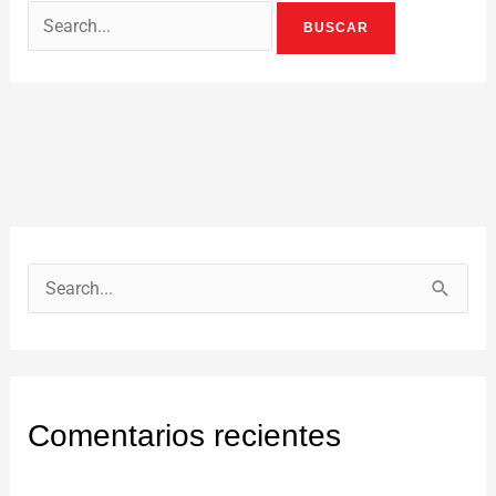
B
u
s
c
Comentarios recientes
a
r