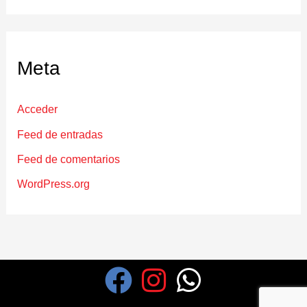
Meta
Acceder
Feed de entradas
Feed de comentarios
WordPress.org
F
I
W