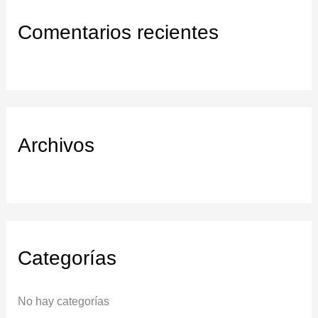
c
Comentarios recientes
a
r
:
Archivos
Categorías
No hay categorías