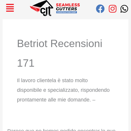
Ir
Buscar:
al
contenido
Betriot Recensioni
171
Il lavoro clientela è stato molto
disponibile e specializzato, rispondendo
prontamente alle mie domande. –
Parece que no hemos podido encontrar lo que