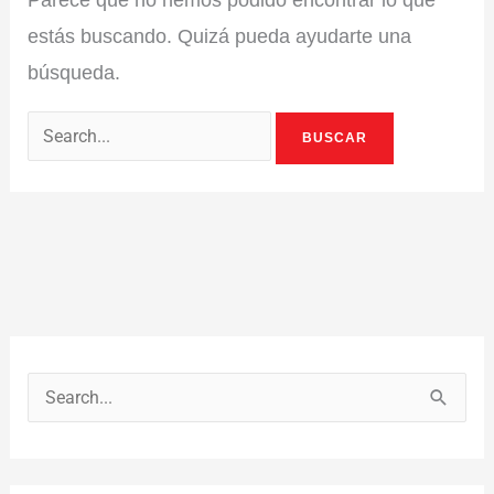
estás buscando. Quizá pueda ayudarte una
búsqueda.
B
u
s