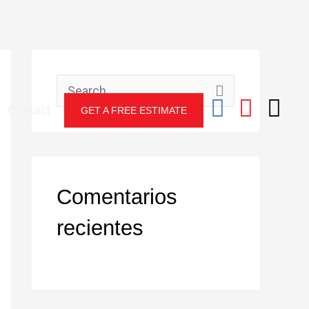
B
Contact
GET A FREE ESTIMATE
u
s
c
Comentarios
a
r
recientes
: