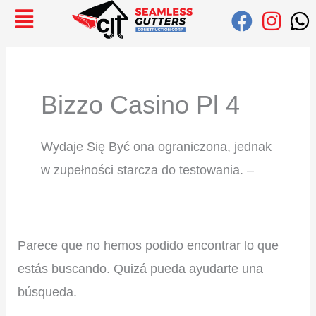
Ir
Buscar:
al
contenido
Bizzo Casino Pl 4
Wydaje Się Być ona ograniczona, jednak
w zupełności starcza do testowania. –
Parece que no hemos podido encontrar lo que
estás buscando. Quizá pueda ayudarte una
búsqueda.