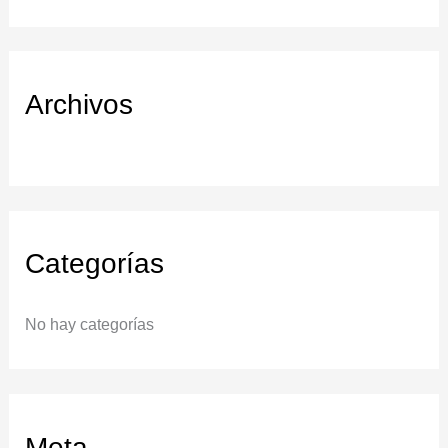
:
Archivos
Categorías
No hay categorías
Meta