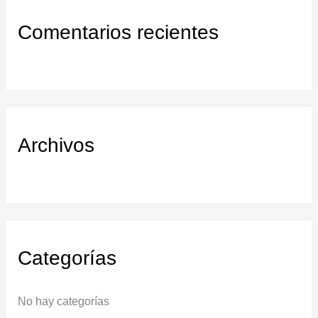
c
Comentarios recientes
a
r
:
Archivos
Categorías
No hay categorías