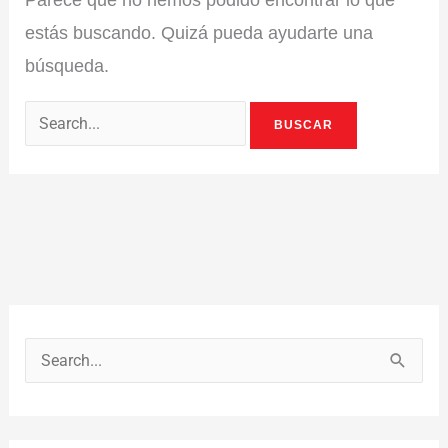
estás buscando. Quizá pueda ayudarte una
búsqueda.
B
u
s