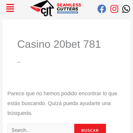
Ir
Buscar:
al
contenido
Casino 20bet 781
–
Parece que no hemos podido encontrar lo que
estás buscando. Quizá pueda ayudarte una
búsqueda.