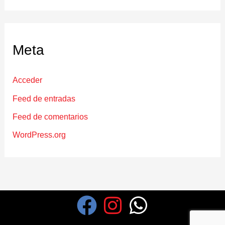
Meta
Acceder
Feed de entradas
Feed de comentarios
WordPress.org
F
I
W