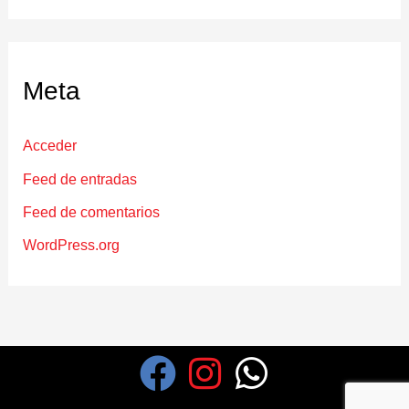
Meta
Acceder
Feed de entradas
Feed de comentarios
WordPress.org
F
I
W