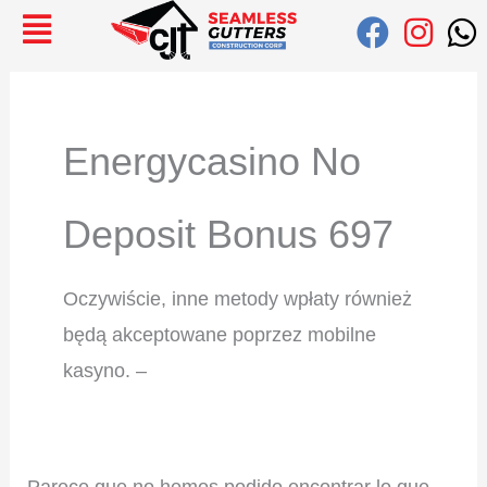
Ir
Buscar:
al
contenido
Energycasino No
Deposit Bonus 697
Oczywiście, inne metody wpłaty również
będą akceptowane poprzez mobilne
kasyno. –
Parece que no hemos podido encontrar lo que