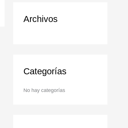
Archivos
Categorías
No hay categorías