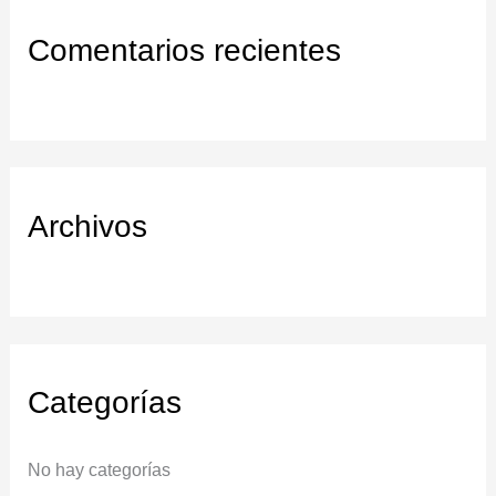
c
Comentarios recientes
a
r
:
Archivos
Categorías
No hay categorías