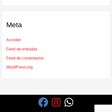
Meta
Acceder
Feed de entradas
Feed de comentarios
WordPress.org
F
I
W