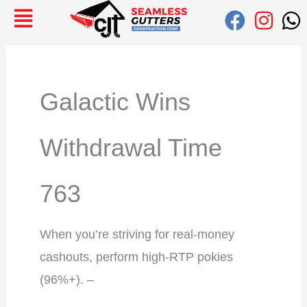
Ir
Buscar:
al
contenido
Galactic Wins
Withdrawal Time
763
When you’re striving for real-money
cashouts, perform high-RTP pokies
(96%+). –