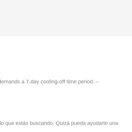
Home
About
Services
 demands a 7-day cooling-off time period. –
lo que estás buscando. Quizá pueda ayudarte una