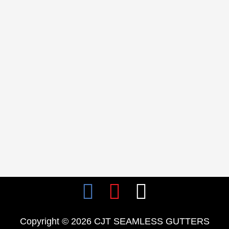
F
I
W
a
n
h
Copyright © 2026 CJT SEAMLESS GUTTERS