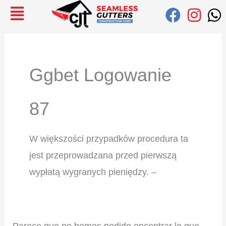
Ir
Buscar:
al
contenido
Ggbet Logowanie
87
W większości przypadków procedura ta
jest przeprowadzana przed pierwszą
wypłatą wygranych pieniędzy. –
Parece que no hemos podido encontrar lo que