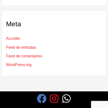
Meta
Acceder
Feed de entradas
Feed de comentarios
WordPress.org
F
I
W