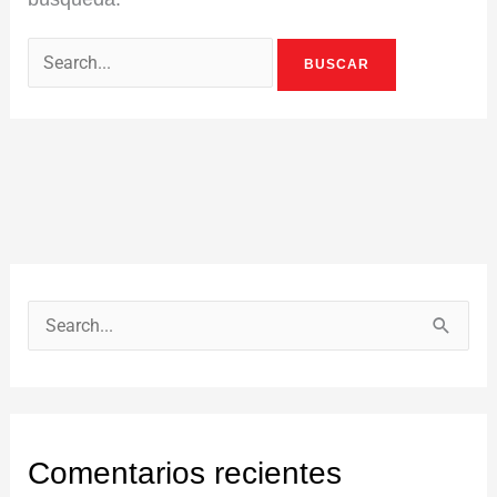
B
u
s
c
Comentarios recientes
a