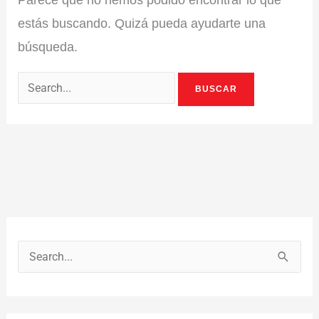
estás buscando. Quizá pueda ayudarte una
búsqueda.
B
u
s