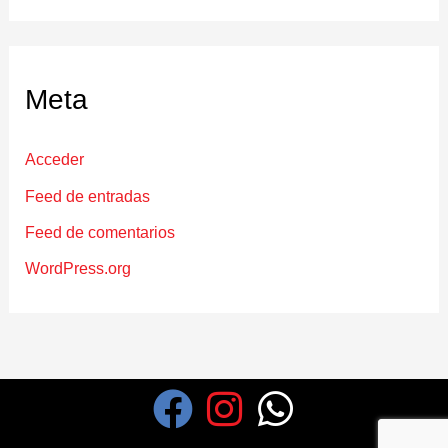
Meta
Acceder
Feed de entradas
Feed de comentarios
WordPress.org
F
I
W