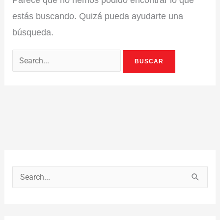
estás buscando. Quizá pueda ayudarte una
búsqueda.
B
u
s