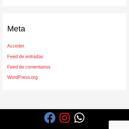
Meta
Acceder
Feed de entradas
Feed de comentarios
WordPress.org
F
I
W