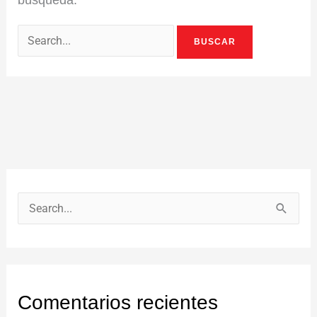
B
u
s
c
Comentarios recientes
a