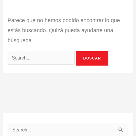
Parece que no hemos podido encontrar lo que
estás buscando. Quizá pueda ayudarte una
búsqueda.
B