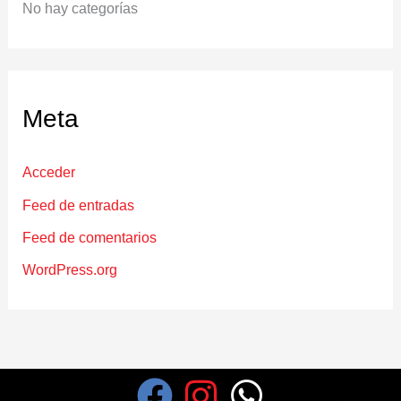
No hay categorías
Meta
Acceder
Feed de entradas
Feed de comentarios
WordPress.org
F
I
W