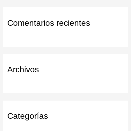
s
c
Comentarios recientes
a
r
:
Archivos
Categorías