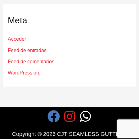
Meta
Acceder
Feed de entradas
Feed de comentarios
WordPress.org
F
I
W
a
n
h
Copyright © 2026 CJT SEAMLESS GUTTERS