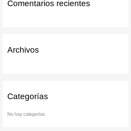
Comentarios recientes
a
r
:
Archivos
Categorías
No hay categorías