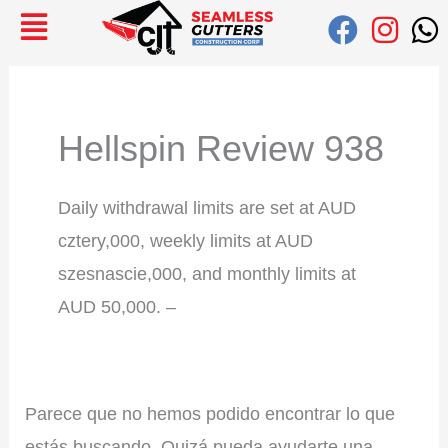
Ir
Buscar:
al
contenido
Hellspin Review 938
Daily withdrawal limits are set at AUD
cztery,000, weekly limits at AUD
szesnascie,000, and monthly limits at
AUD 50,000. –
Parece que no hemos podido encontrar lo que
estás buscando. Quizá pueda ayudarte una