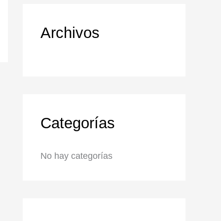
Archivos
Categorías
No hay categorías