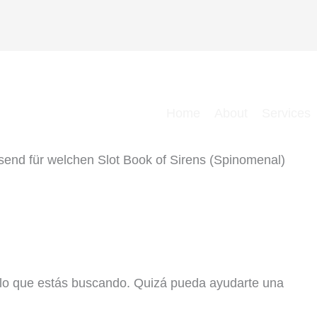
Home
About
Services
send für welchen Slot Book of Sirens (Spinomenal)
lo que estás buscando. Quizá pueda ayudarte una