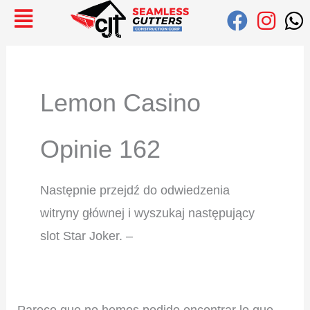
Ir
Buscar:
al
contenido
Lemon Casino
Opinie 162
Następnie przejdź do odwiedzenia
witryny głównej i wyszukaj następujący
slot Star Joker. –
Parece que no hemos podido encontrar lo que