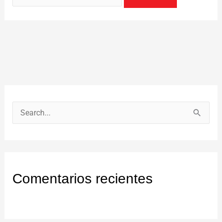
B
u
s
c
Comentarios recientes
a
r