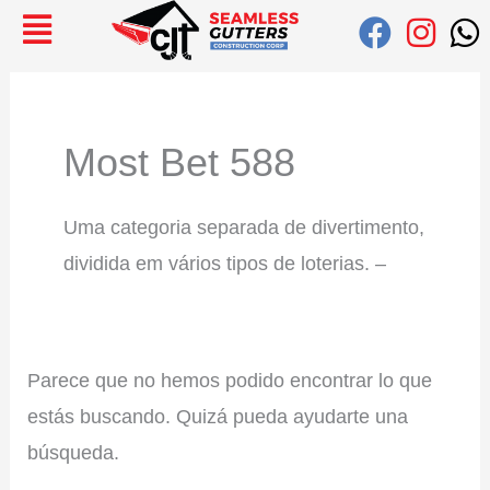
Ir
Buscar:
al
contenido
Most Bet 588
Uma categoria separada de divertimento,
dividida em vários tipos de loterias. –
Parece que no hemos podido encontrar lo que
estás buscando. Quizá pueda ayudarte una
búsqueda.