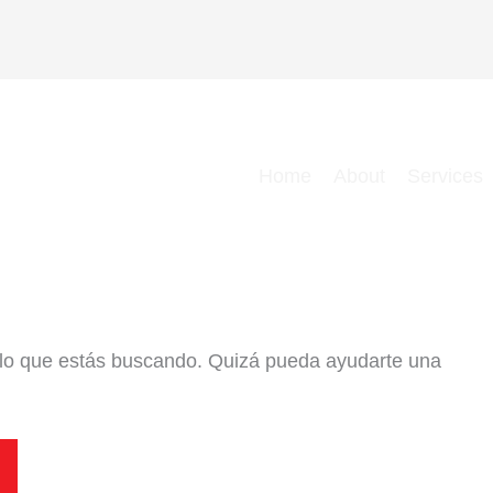
Home
About
Services
lo que estás buscando. Quizá pueda ayudarte una