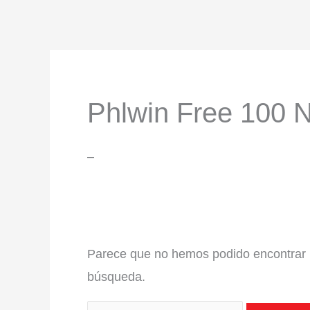
Ir
al
contenido
Buscar:
Phlwin Free 100 
–
Parece que no hemos podido encontrar 
búsqueda.