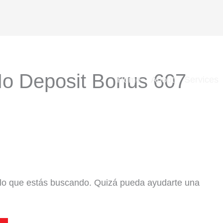
No Deposit Bonus 607
Home
About
Services
lo que estás buscando. Quizá pueda ayudarte una