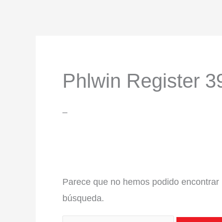
Ir
al
contenido
Buscar:
Phlwin Register 3
–
Parece que no hemos podido encontrar 
búsqueda.