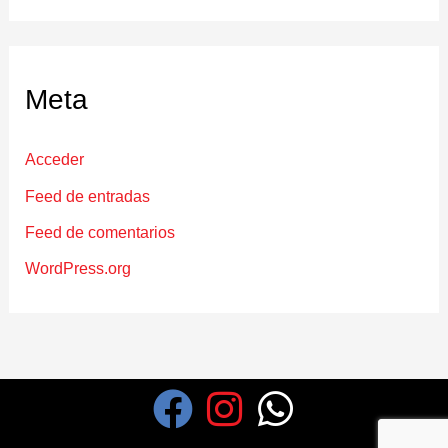
Meta
Acceder
Feed de entradas
Feed de comentarios
WordPress.org
F
I
W