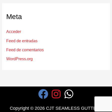
Meta
Acceder
Feed de entradas
Feed de comentarios
WordPress.org
F
I
W
a
n
h
Copyright © 2026 CJT SEAMLESS GUTTERS