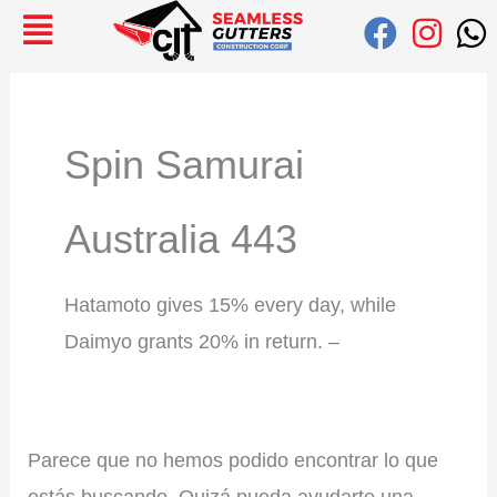
Ir
Buscar:
al
contenido
Spin Samurai
Australia 443
Hatamoto gives 15% every day, while
Daimyo grants 20% in return. –
Parece que no hemos podido encontrar lo que
estás buscando. Quizá pueda ayudarte una