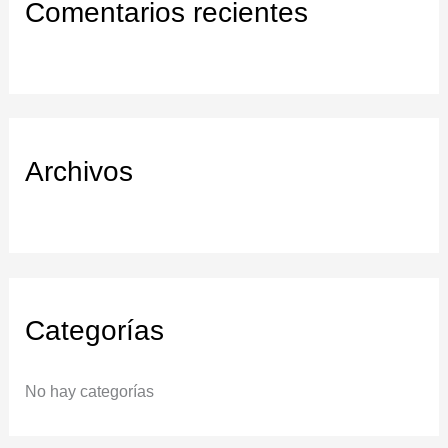
Comentarios recientes
a
r
:
Archivos
Categorías
No hay categorías