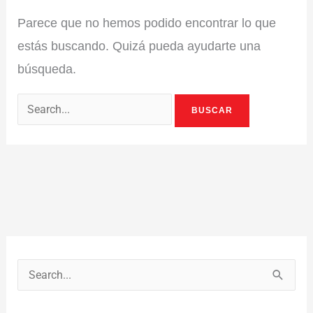
Parece que no hemos podido encontrar lo que
estás buscando. Quizá pueda ayudarte una
búsqueda.
B
u