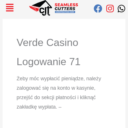
Ir
Buscar:
al
contenido
Verde Casino
Logowanie 71
Żeby móc wypłacić pieniądze, należy
zalogować się na konto w kasynie,
przejść do sekcji płatności i kliknąć
zakładkę wypłata. –