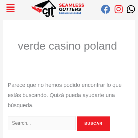
Ir
Buscar:
al
contenido
verde casino poland
Parece que no hemos podido encontrar lo que
estás buscando. Quizá pueda ayudarte una
búsqueda.