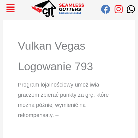
Ir
Buscar:
al
contenido
Vulkan Vegas
Logowanie 793
Program lojalnościowy umożliwia
graczom zbierać punkty za grę, które
można później wymienić na
rekompensaty. –