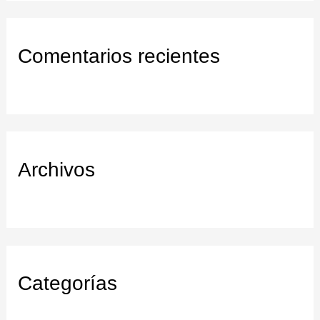
s
c
Comentarios recientes
a
r
:
Archivos
Categorías