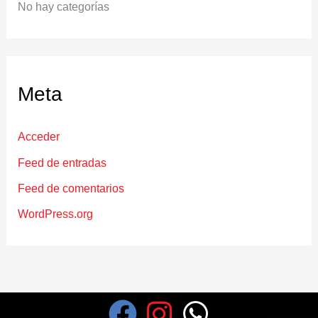
No hay categorías
Meta
Acceder
Feed de entradas
Feed de comentarios
WordPress.org
F
I
W