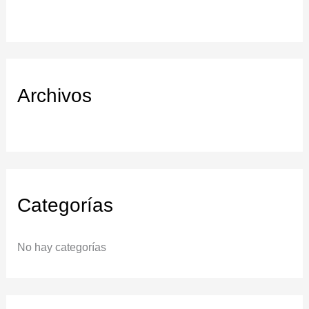
r
:
Archivos
Categorías
No hay categorías